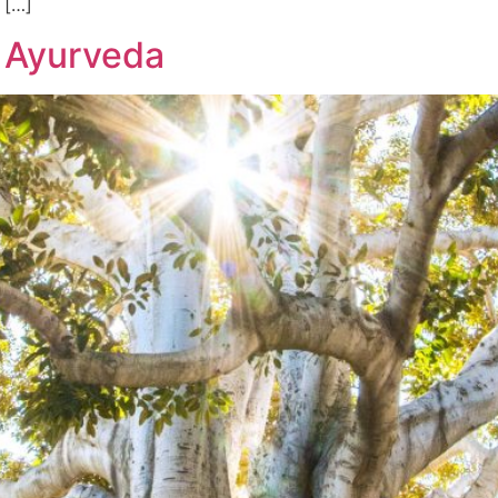
 […]
 Ayurveda