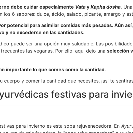
erno debe cuidar especialmente
Vata
y
Kapha dosha
.
Una 
 los 6 sabores: dulce, ácido, salado, picante, amargo y ast
yor potencial para asimilar comidas más pesadas. Aún as
vo y no excederse en las cantidades.
dico puede ser una opción muy saludable. Las posibilidades
frecuentes las veganas. Por ello, aquí dejo una
selección 
tan importante lo que comes como la cantidad.
 cuerpo y comer la cantidad que necesites, ¡así te sentirás 
yurvédicas festivas para invi
estivas para invierno es esta sopa rejuvenecedora. En
Ayur
a es una de mis favoritas, la “sopa rejuvenecedora” que si