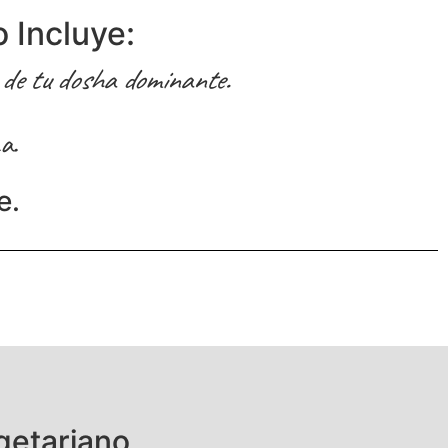
 Incluye:
o de tu dosha dominante.
a.
e.
getariano