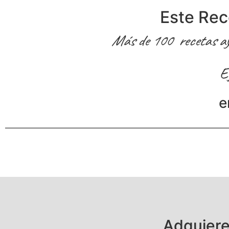
Este Rec
Más de 100 recetas ayur
E
e
Adquiere